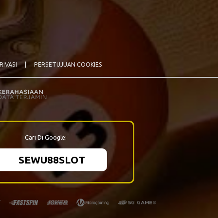
alth
Legend of Persia
RIVASI
|
PERSETUJUAN COOKIES
 Rio
Black Knight
Cari Di Google:
SEWU88SLOT
Eve
Mahjong Reactor