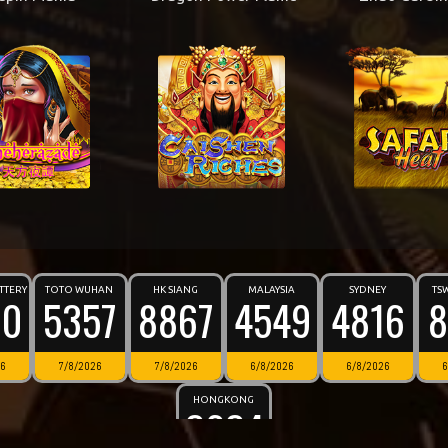
heherazade
Caishen Riches
Safari He
TTERY
TOTO WUHAN
HK SIANG
MALAYSIA
SYDNEY
TS
70
5357
8867
4549
4816
8
26
7/8/2026
7/8/2026
6/8/2026
6/8/2026
6
HONGKONG
3634
diac Deluxe
Bali
Moon Godd