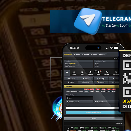
TELEGRA
Daftar
Login
Fortune Crown Gold
Steamb
Gift