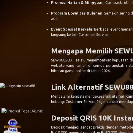
Promosi Harian & Mingguan
: Cashback rutin
Program Loyalitas Bulanan
: Semakin sering 
adil.
Event Spesial Berkala
: Berbagai event menari
langsung ke tim Customer Service.
Mengapa Memilih SEW
SEWU88SLOT selalu menempatkan kepuasan dan k
website yang ramah di semua perangkat, sist
Tsai Shen's Gift
T
hiburan game online di tahun 2026.
Link Alternatif SEWU88
Mengalami kendala mengakses link utama? Kami s
hubungi Customer Service 24 jam untuk mendapat
Deposit QRIS 10K Insta
Deposit menjadi sangat praktis dengan metode Q
Rp10.000, minimal penarikan Rp50.000, dengan 