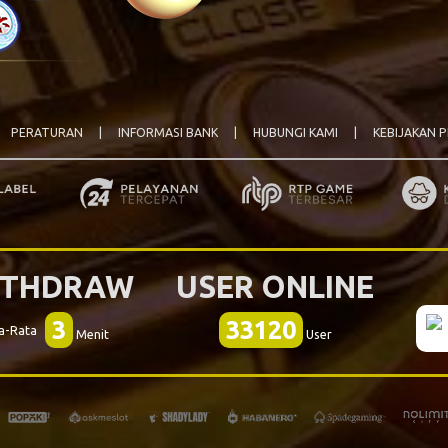
Inca
Ramesses Relics
Winds of We
PERATURAN
|
INFORMASI BANK
|
HUBUNGI KAMI
|
KEBIJAKAN P
ire Temple
World of Emoji
Carnaval Do
ITHDRAW
USER ONLINE
3
33120
a-Rata
Menit
User
e of Fortune
Hawaii Vacay
Christmas 