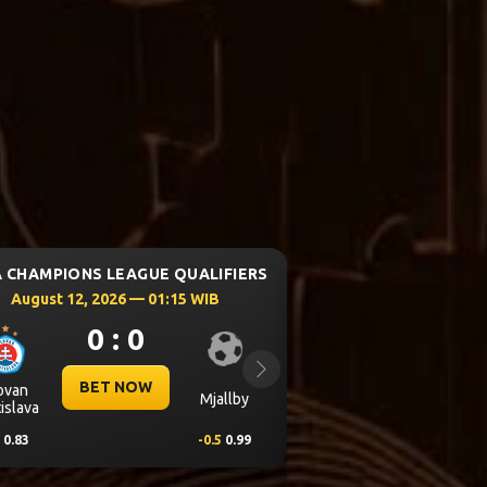
xe AI
Fortune Crown AI
FOOTBALL F24 INTERNATIONAL
FRIENDLY
August 7, 2026 — 11:00 WIB
0 : 0
Next
BET NOW
ermany
e-Wales
0
0.00
0.00
0.00
old And
Dragon Ball