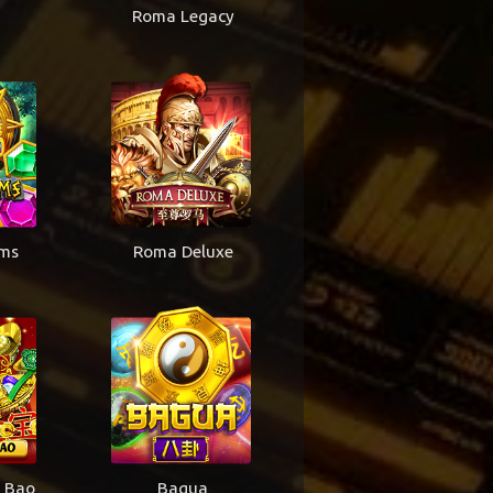
Roma Legacy
ms
Roma Deluxe
n Bao
Bagua