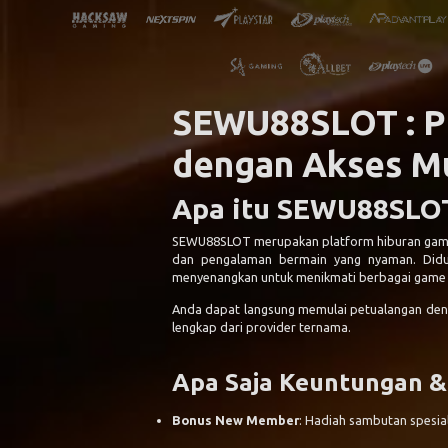
SEWU88SLOT : Pl
dengan Akses M
Apa itu SEWU88SLO
Hot Wheels
B
SEWU88SLOT merupakan platform hiburan game o
dan pengalaman bermain yang nyaman. Diduk
menyenangkan untuk menikmati berbagai game 
Anda dapat langsung memulai petualangan denga
lengkap dari provider ternama.
Apa Saja Keuntungan 
Bonus New Member
: Hadiah sambutan spesia
Dolphins Pearl Deluxe
Capt