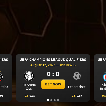
6/8/2026
od Of The
Ancient Rome Deluxe
Cursed Delu
nderworld
AI
IERS
E-FOOTBALL F24 ELITE CLUB FRIENDLY
E-
August 7, 2026 — 11:00 WIB
0 : 0
BET NOW
Saint-
e-Atletico
e-Chelsea
oise
Madrid
e-G
1.00
0.00
0.00
0.00
0.00
0.0
venly Beasts
Blockade Runner
Fire Master H