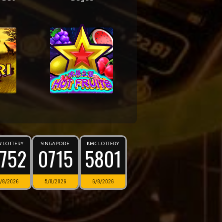
at
Hot Fruits
W LOTTERY
SINGAPORE
KMC LOTTERY
752
0715
5801
/8/2026
5/8/2026
6/8/2026
ess
Maya Ways