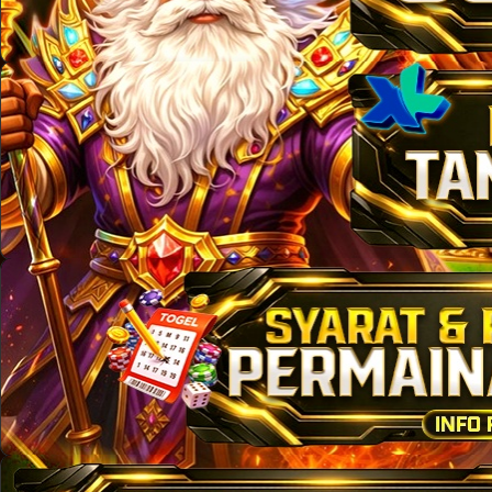
Stake 4.500
Permainan Yang Berlaku
Bonus akan dibagikan secara Otomatis langsung ke a
Gates of Gatot Kaca
Minimal Bonus yang bisa didapatkan adalah IDR 1.000
Stake 9.000
BONUS BEGADANG
Gates of Olympus
Nikmati Bonus Begadang dari SEWU88SLOT khusus untuk member 
Stake 18.000
NOTED : Promo dapat berubah sewaktu-waktu mohon 
dapatkan tambahan saldo untu
Gates of Gatot Kaca 1000
Stake 45.000
⏰ Jam Claim : 0
Gates of Olympus 1000
Stake 90.000
MINIMAL
Starlight Christmas
PROMO DEPO PULS
Rp 3
Syarat & Ketentuan Event Koi Jejer
SEWU88SLOT
Starlight Princess 1000
Event berlaku untuk semua member SEWU88SLOT
MAXIMA
Syarat Dan Ketentuan Depo Pulsa Tanpa Potongan
SEWU88
Event ini tidak berlaku untuk member yang mengambil 
Rp 1
Syarat & Ketentuan
Promosi berlaku untuk semua member SEWU88SLOT
Event ini tidak dapat di gabung dengan event slot lain
Member wajib sudah bergabung ke grup Telegram Official 
Minimal deposit untuk mengikuti promo ini adalah IDR
Apabila mendapatkan 2 / 3 koi segera screenshotkan s
n Telegram SEWU88SLOT
.
Syarat & Ketentuan
TIDAK SAH / HANGUS )
Maksimal Deposit Pulsa Tanpa Potongan Hanya Rp 1.00
Event berlaku untuk member yang
tidak
mengikuti promo BON
Member wajib sudah bergabung ke grup Telegram Official S
SYARAT DAN PERATU
Apabila lanjut bermain / melakukan withdraw sebelum 
Claim maksimal
1 jam
setelah mendapatkan Scatter / Perkalian