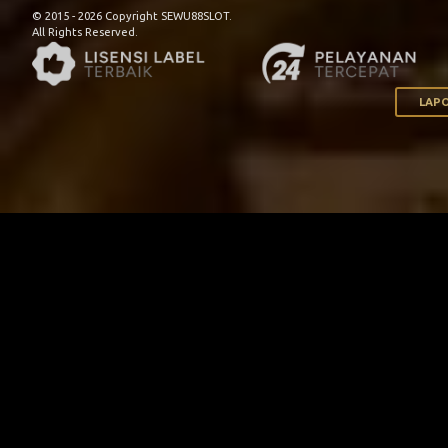
© 2015 - 2026 Copyright SEWU88SLOT.
All Rights Reserved.
LAPO