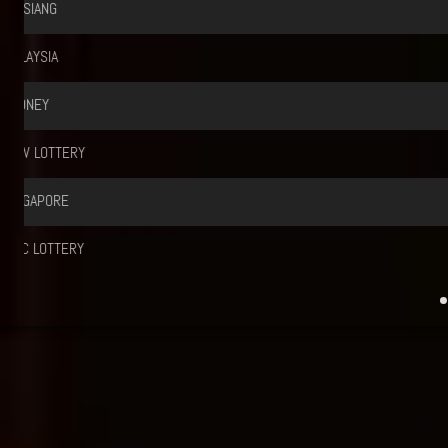
Hashtag Claim Perkalian :
NB: WAJIB JOIN TELEGRAM 
Cara Mendapatkan Referral members :
#PERKALIANSEWU88SLOT | #CLAIMPERKALIANSEWU88SLOT 
Promo dapat berubah sewaktu-waktu, 
(-) Ajak dan Daftarkan Teman Dekat, Saudara, Keraba
(-) Sebarkan link anda di Facebook, Instagram, Foru
NB: WAJIB JOIN TELEGRAM & POST 
Youtube.
Jika kedapatan kecurangan dalam bentuk apapun
Segala keputusan SEWU88SLOT bersifat 
(-) Ajak Teman Komunitas di Sosial Media seperti Gro
bersosial dengan mereka, dengan inbox pribadi ke me
NOTED : Promo dapat berubah sewaktu-waktu mohon 