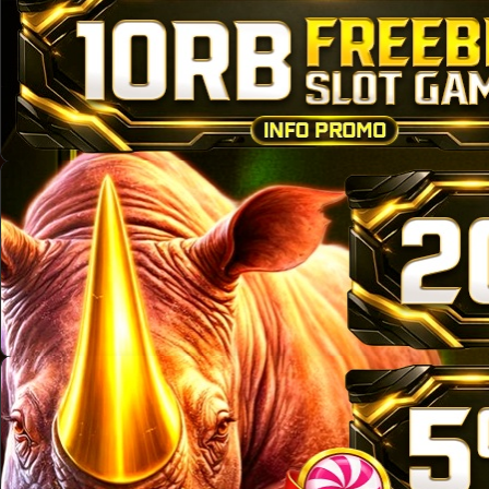
1.600 – 2.000
Rp 60.000
Rp
TIDAK BERLAKU UNTUK JENIS SLOT 3 LINE
Tabel Bonus B
5.000 – 6.000
Rp 100.000
Rp
JIKA ADA KESAMAAN IP PROMO AKAN DI BATALKAN, DAN
BET
3 SCATTER
10.000 – 15.000
Rp 200.000
Rp
SYARAT DAN KETENTUAN TIDAK DAPAT DIGANGGU GUGAT
1.600 – 2.000
Rp 15.000
HANYA BERLAKU UNTUK DEPOSIT MELALUI BANK DAN EW
Promo Berlaku Bagi Player Yang Berhasil Mendapatkan Sca
4.000 – 8.000
Rp 35.000
BONUS FREEBET 1
Event ini hanya berlaku bagi member yang tidak men
NB:
WAJIB CLAIM MELALUI LIVECHAT RESMI SEWU88SLOT
10.000 – 18.000
Rp 50.000
Event ini khusus untuk permainan Mahjong Wins 3 - Bl
Syarat & Ketentuan
SEWU88SLOT
20.000 – 1.000.000
Rp 100.000
Deposit minimal sebesar Rp 50.000,- untuk dapat meng
Minimal deposit 30.000 untuk claim freebet.
NOTED:
Promo ini dapat berubah sewaktu-waktu tanpa pemb
Event ini tidak dapat digabungkan dengan event slot 
Bonus freebet 10.000 hanya khusus permainan slot.
promosi terbaru untuk informasi terkini.
CARA KL
Klaim melalui
Livechat
atau
Telegram Official
situs SEWU88S
Maksimal klaim adalah 2x per hari secara global unt
Claim tidak berlaku deposit pulsa, hanya berlaku untu
BONUS NEW
Tidak wajib berhenti bermain sebelum melakukan klaim
Klaim bonus Scatter wajib disertai bukti Scatter yang
Bonus bisa di klaim 1 hari 1 kali.
Screenshot scatter yang didapatkan
Syarat Dan Ketentuan Bonus New Member 20%
Contoh: 2 Scatter dapat dikombinasikan dari minimal 
Jika sudah claim bonus deposit harian, tetap bisa cla
SEWU88SL
Screenshot kemenangan akhir permainan
hanya dengan 1x deposit.
Promosi Hanya Berlaku Untuk Member Baru SEWU88S
Screenshot History Kemenangan
Screenshot hasil permainan beserta Bill History waji