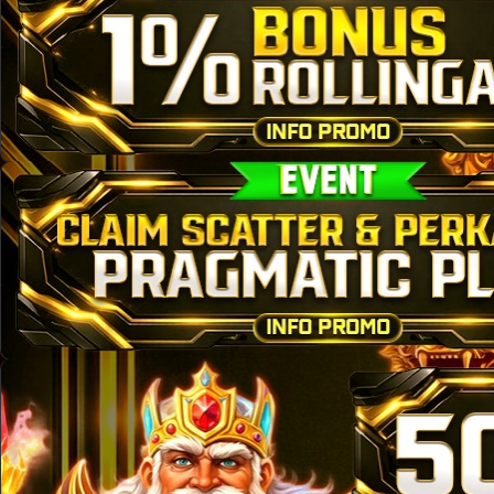
(-) Kekalahan UP 500.000.000 x 10%
KOI GAT
NOTED : Promo dapat berubah sewaktu-waktu mohon 
Bonus Komisi Cashback dihitung berdasarkan Jumlah
Stake 1.800
Bonus akan dibagikan secara Otomatis langsung ke a
Minimal Bonus yang bisa didapatkan adalah IDR 5.000
Stake 4.500
BONUS ROLLINGAN MI
Stake 9.000
NOTED : Promo dapat berubah sewaktu-waktu mohon 
Stake 18.000
Syarat Dan Ketentuan Bonus Rollingan Mingguan 1% All G
Promo berlaku untuk semua member SEWU88SLOT.
Stake 45.000
Bonus Rebate Di bagikan Setiap Hari Selasa.
Stake 90.000
Tidak ada Batasan Maximal Bonus (Unlimited) Contoh 
EVENT CLAIM SCATTER 
(-) TO Bettingan 0 - 500 juta x 0.5% = Bonus Unlimited
KOI GAT
Detail
(-) TO Bettingan 501 - 1M x 0.8% = Bonus Unlimited
(-) TO Bettingan UP 1M juta x 1% = Bonus Unlimited
Stake 1.800
Bonus Komisi Rebate dihitung berdasarkan Jumlah Tu