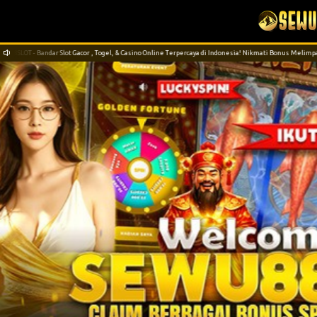
 Togel, & Casino Online Terpercaya di Indonesia! Nikmati Bonus Melimpah Setiap Hari & Event Seru Seti
SEL
ni****7 Telah Melakukan