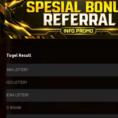
Syarat Untuk Melakukan Withdraw Wajib Mencapai Tur
Link Telegram Official :
Minimal stake untuk mengikuti Event Koi Gate adalah Rp
https://t.me/sewu88slot_official
Wajib Melakukan Deposit di hari yang sama ketika ingin claim.
Dilarang Kesamaan IP untuk klaim bonus Koi Jejer 2 & 3
Wajib Dibaca
(-) Contoh : Deposit 10.000 x 3 = Maka Turnover ( Bu
SEWU88SLOT
Bonus ini dapat di claim pukul
00.00 – 07.00 WIB
setiap hari.
Screenshot kemenangan Game + Bill History wajib dilampirkan
Maksimal Claim Bonus 1x dalam satu hari
Withdraw.
Betting yang Normal adalah disaat pasaran betting di
Wajib Melakukan Deposit di hari yang sama ketika ingin claim.
Bonus New Member Tidak Dapat Di Klaim Melalui Depo
dapat dibatalkan. Apabila ditemukan transaksi tida
Gunakan hashtag dan kata pujian untuk website SEWU88SLOT s
Event Bonus di Berikan Setelah Hasil Win-Lose Muncul P
akan diblokir permanen beserta saldo didalamnya.
Bonus ini hanya berlaku untuk permainan
Slot
.
Bonus diberikan setelah hasil Win/Lose dari provider.
Screenshot hasil kemenangan dan Screenshot History K
Member Tidak dapat melakukan withdraw jika mendaft
GROUP SEWU88SLOT
& TAG 5 TEMAN dengan hashtag #
Claim Bonus Begadang tidak bisa mengikuti event slot lainnya
memenuhi syarat Rollover.
Untuk pemain yang hanya bermain COLOK BEBAS, INVEST
1 Hari maksimal
3x Claim GLOBAL
untuk seluruh event SEWU88
BONUS KOMISI AJAK TEM
Hasil Screenshot wajib di kirim ke
WHATSAPP SEWU88SL
memanipulasi bonus alias BONUS HUNTER tidak akan 
Bonus harus di claim
sebelum
saldo dimainkan.
Scatter wajib didapat dalam Freespin murni —
Tida
SCATTER
SEWU88SLOT berhak Membatalkan Bonus atau Promo 
Jam reset event promo di jam 00.01 WIB (malam)
Bonus hanya dapat di claim
Kecurangan, Kesamaan Data Player, Penipuan, Kesamaan
Batas Maksimal BBFS / BOLAK BALIK di SELURUH PASAR
1 kali setiap hari
pada jam klaim y
Togel Result
Bonus wajib di claim setelah menyelesaikan putaran
SCATTER
Syarat Dan Ketentuan Bonus Komisi Ajak Teman All Games
NOTED: Promo dapat berubah sewaktu-waktu mohon selalu 
Keputusan SEWU88SLOT adalah Mutlak Dan Tidak Bisa
perbolehkan maka kemenangan member akan kami tar
withdraw sebelum claim, dianggap
tidak sah
.
Syarat Withdraw mencapai
3X Win Over
.
Berlaku untuk semua member yang terdaftar di SEW
HONGKONG
Tidak boleh lanjut bermain sebelum mendapat instruk
SCATTER
Apabila terindikasi adanya kecurangan, maka bonus kemenanga
jika ketahuan bermain invest dengan banyak ID m
Berlaku untuk member yang telah mereferensikan tem
hangus
.
NOTED : Promo dapat berubah sewaktu-waktu mohon 
Claim hadiah hanya dapat dilakukan melalui
Telegram / What
Semua Permainan Safetybet dengan tujuan memanipula
Tidak ada Batasan Maximal Bonus (Unlimited).
Claim berlaku untuk hasil perkalian yang didapat
PERKALIAN
Segala keputusan SEWU88SLOT bersifat mutlak dan tidak dapa
akan di Tarik tanpa pemberitahuan terlebih dahulu ol
Bonus UPTO 1% akan otomatis langsung masuk ke aku
Hashtag Claim Scatter :
Pihak SEWU88SLOT tidak menerima IP Cambodia, fili
Contoh Perhitungan Turnover :
#SCATTERSEWU88SLOT | #CLAIMSCATTERSEWU88SLOT | #G
Apabila kedapatan bermain togel maka seluruh KEM
Bonus Referral dihitung dari Total TurnOver Referral
Deposit
Rp 50.000
+ Bonus
Rp 25.000
= Rp 75.000 × 3 =
Rp 225.
Keputusan SEWU88SLOT adalah mutlak dan tidak dapa
TO yang terikat pada bonus promosi tidak akan dihitu