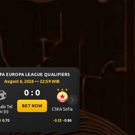
FA EUROPA LEAGUE QUALIFIERS
August 7, 2026 — 02:00 WIB
0 : 0
Next
BET NOW
Heart of
nfica
Midlothian
5
0.80
-2.5
-0.96