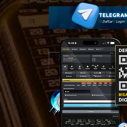
TELEGRA
Daftar
Login