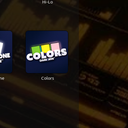
Hi-Lo
ne
Colors