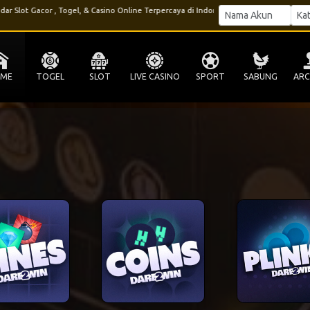
el, & Casino Online Terpercaya di Indonesia! Nikmati Bonus Melimpah Setiap Hari & E
ME
TOGEL
SLOT
LIVE CASINO
SPORT
SABUNG
ARC