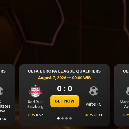
5/8/2026
ERS
UEFA EUROPA LEAGUE QUALIFIERS
UE
August 7, 2026 — 00:45 WIB
0 : 0
BET NOW
ktas
PAOK
Anderlecht
Be
0.64
0.5
0.66
-0.5
-0.82
2.