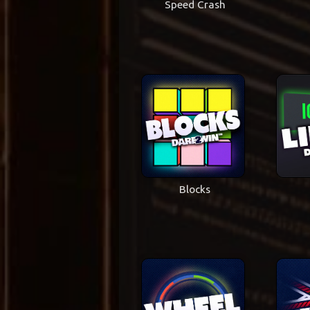
Speed Crash
Blocks