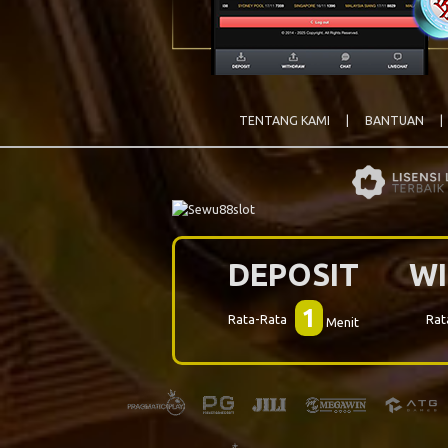
TENTANG KAMI
|
BANTUAN
|
DEPOSIT
W
1
Rata-Rata
Rat
Menit