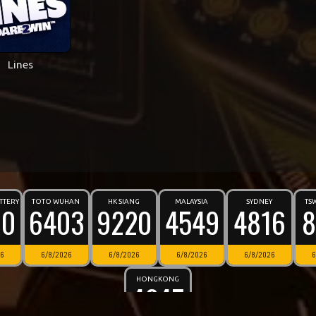
Lines
TTERY
TOTO WUHAN
HK SIANG
MALAYSIA
SYDNEY
TS
70
6403
9220
4549
4816
8
26
6/8/2026
6/8/2026
6/8/2026
6/8/2026
6
HONGKONG
4245