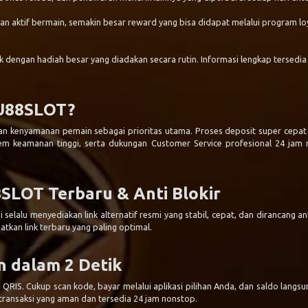
dan aktif bermain, semakin besar reward yang bisa didapat melalui program l
k dengan hadiah besar yang diadakan secara rutin. Informasi lengkap tersedi
U88SLOT?
enyamanan pemain sebagai prioritas utama. Proses deposit super cepat vi
em keamanan tinggi, serta dukungan Customer Service profesional 24 jam n
SLOT Terbaru & Anti Blokir
elalu menyediakan link alternatif resmi yang stabil, cepat, dan dirancang an
kan link terbaru yang paling optimal.
n dalam 2 Detik
RIS. Cukup scan kode, bayar melalui aplikasi pilihan Anda, dan saldo langs
transaksi yang aman dan tersedia 24 jam nonstop.