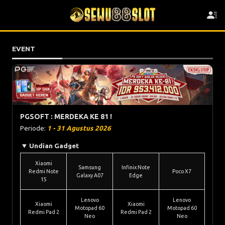
EVENT
PGSOFT : MERDEKA KE 81 !
Periode:
1 - 31 Agustus 2026
Undian Gadget
Xiaomi
Samsung
Infinix Note
Redmi Note
Poco X7
Galaxy A07
Edge
15
Lenovo
Lenovo
Xiaomi
Xiaomi
Motopad 60
Motopad 60
Redmi Pad 2
Redmi Pad 2
Neo
Neo