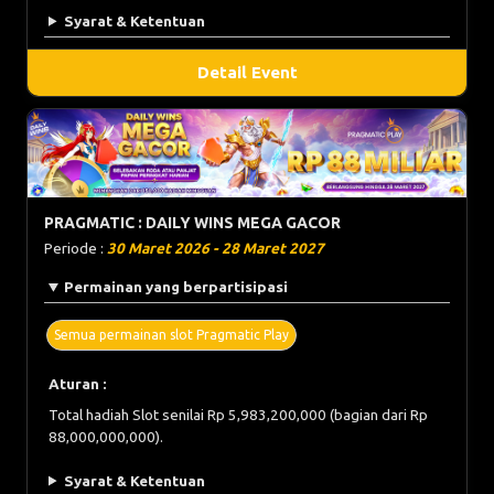
Syarat & Ketentuan
Detail Event
PRAGMATIC : DAILY WINS MEGA GACOR
Periode :
30 Maret 2026 - 28 Maret 2027
Permainan yang berpartisipasi
Semua permainan slot Pragmatic Play
Aturan :
Total hadiah Slot senilai Rp 5,983,200,000 (bagian dari Rp
88,000,000,000).
Syarat & Ketentuan