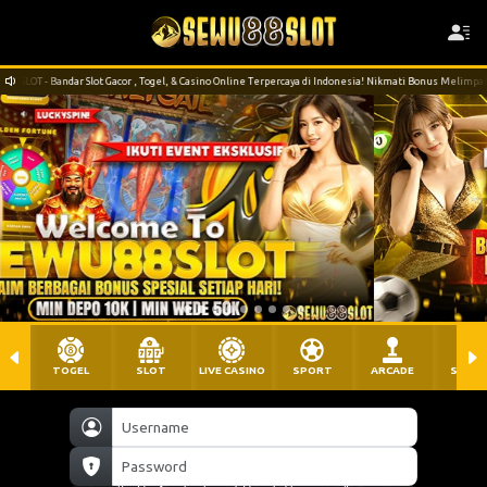
t Gacor , Togel, & Casino Online Terpercaya di Indonesia! Nikmati Bonus Melimpah Setiap Hari & Event 
SELAMAT KEPADA
yu****8 Telah Melakukan WD Sebesar
Rp. 16.604.000
TOGEL
SLOT
LIVE CASINO
SPORT
ARCADE
SABU