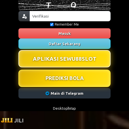
Remember Me
Masuk
Daftar Sekarang
APLIKASI SEWU88SLOT
PREDIKSI BOLA
Main di Telegram
Desktop
Wap
JILI