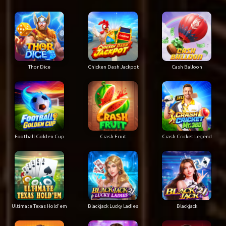
Thor Dice
Chicken Dash Jackpot
Cash Balloon
Football Golden Cup
Crash Fruit
Crash Cricket Legend
Ultimate Texas Hold'em
Blackjack Lucky Ladies
Blackjack