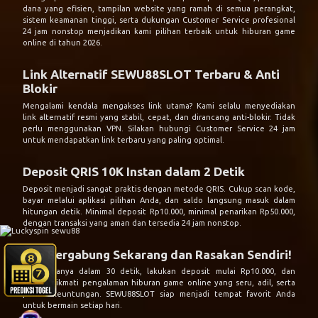
dana yang efisien, tampilan website yang ramah di semua perangkat,
sistem keamanan tinggi, serta dukungan Customer Service profesional
24 jam nonstop menjadikan kami pilihan terbaik untuk hiburan game
online di tahun 2026.
Link Alternatif SEWU88SLOT Terbaru & Anti
Blokir
Mengalami kendala mengakses link utama? Kami selalu menyediakan
link alternatif resmi yang stabil, cepat, dan dirancang anti-blokir. Tidak
perlu menggunakan VPN. Silakan hubungi Customer Service 24 jam
untuk mendapatkan link terbaru yang paling optimal.
Deposit QRIS 10K Instan dalam 2 Detik
Deposit menjadi sangat praktis dengan metode QRIS. Cukup scan kode,
bayar melalui aplikasi pilihan Anda, dan saldo langsung masuk dalam
hitungan detik. Minimal deposit Rp10.000, minimal penarikan Rp50.000,
dengan transaksi yang aman dan tersedia 24 jam nonstop.
Ayo Bergabung Sekarang dan Rasakan Sendiri!
Daftar hanya dalam 30 detik, lakukan deposit mulai Rp10.000, dan
segera nikmati pengalaman hiburan game online yang seru, adil, serta
penuh keuntungan. SEWU88SLOT siap menjadi tempat favorit Anda
untuk bermain setiap hari.