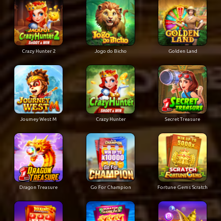
Crazy Hunter 2
Jogo do Bicho
Golden Land
Joumey West M
Crazy Hunter
Secret Treasure
Dragon Treasure
Go For Champion
Fortune Gems Scratch