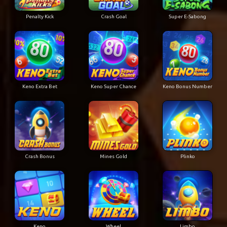
Penalty Kick
Crash Goal
Super E-Sabong
Keno Extra Bet
Keno Super Chance
Keno Bonus Number
Crash Bonus
Mines Gold
Plinko
Keno
Wheel
Limbo