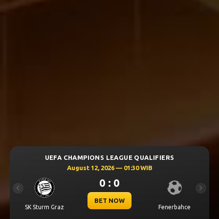
UEFA CHAMPIONS LEAGUE QUALIFIERS
August 12, 2026 — 01:30 WIB
0 : 0
Previous
Next
BET NOW
SK Sturm Graz
Fenerbahce