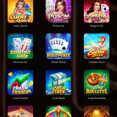
Ludo Quick
Pusoy Go
Tongits Go
Domino Go
Video Poker
Chicken Dash
Crash Trader
Cash Stack
Lucky Roulette