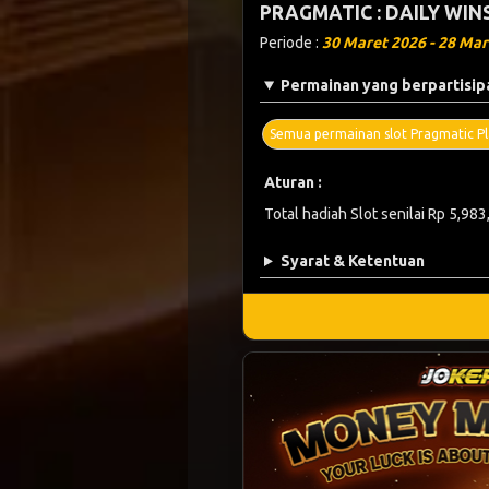
PRAGMATIC : DAILY WI
Periode :
30 Maret 2026 - 28 Mar
Permainan yang berpartisip
Semua permainan slot Pragmatic Pl
Aturan :
Total hadiah Slot senilai Rp 5,98
Syarat & Ketentuan