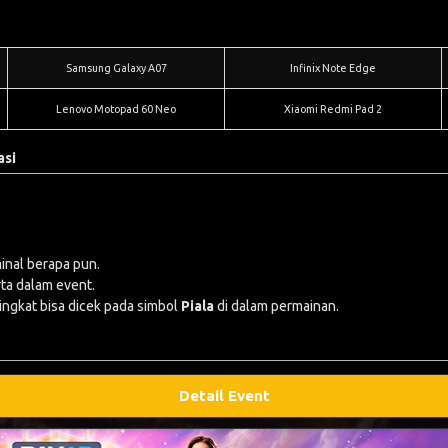
Samsung Galaxy A07
Infinix Note Edge
Lenovo Motopad 60 Neo
Xiaomi Redmi Pad 2
asi
inal berapa pun.
rta dalam event.
ngkat bisa dicek pada simbol
Piala
di dalam permainan.
Detail Event