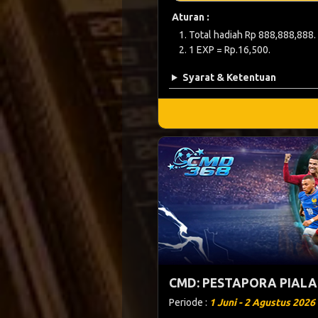
Aturan :
Total hadiah Rp 888,888,888.
1 EXP = Rp.16,500.
Syarat & Ketentuan
CMD: PESTAPORA PIALA
Periode :
1 Juni - 2 Agustus 2026