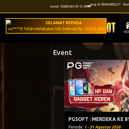
Selamat Datang di SEWU88SLOT - Bandar Slot Gacor , Toge
Jumat 7/08/2026 03:12:43
SELAMAT KEPADA
vu****0 Telah Melakukan WD Sebesar
Rp. 29.832.000
HO
Event
PGSOFT : MERDEKA KE 81
Periode:
1 - 31 Agustus 2026