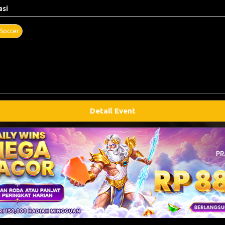
asi
-Soccer
Detail Event