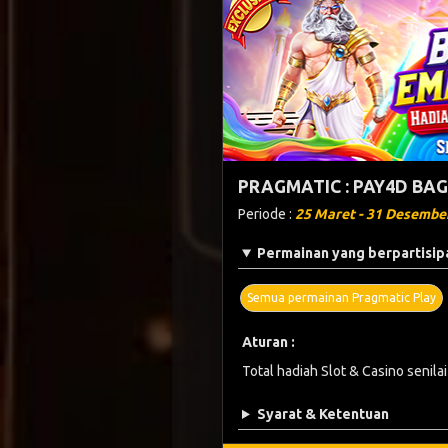
PRAGMATIC : PAY4D BAG
Periode :
25 Maret - 31 Desembe
Permainan yang berpartisip
Semua permainan Pragmatic Play
Aturan :
Total hadiah Slot & Casino senila
Syarat & Ketentuan