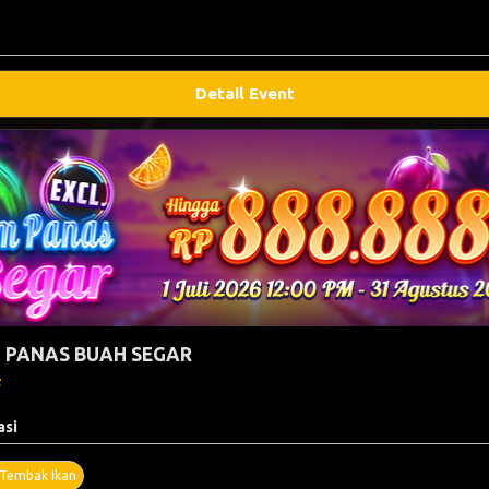
Detail Event
M PANAS BUAH SEGAR
asi
 Tembak Ikan