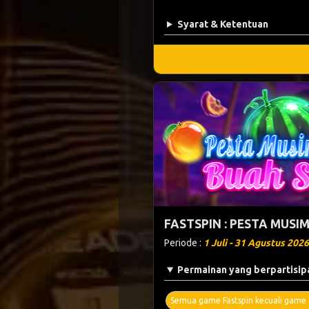
Syarat & Ketentuan
FASTSPIN : PESTA MUSI
Periode :
1 Juli - 31 Agustus 2026
Permainan yang berpartisip
Semua game Fastspin kecuali game