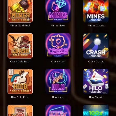
Mines Gold Rush
Mines Neon
Mines Classic
Crash Gold Rush
Crash Neon
Crash Classic
Hilo Gold Rush
Hilo Neon
Hilo Classic