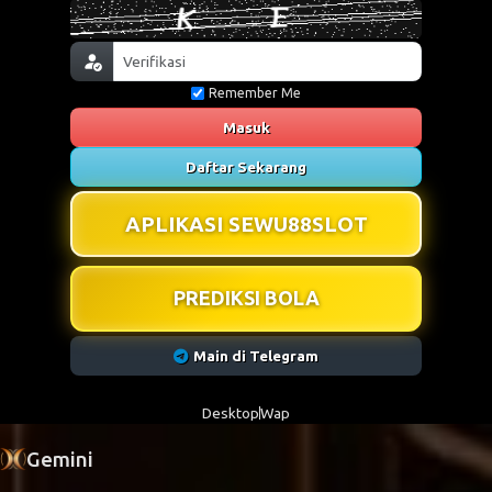
Remember Me
Masuk
Daftar Sekarang
APLIKASI SEWU88SLOT
PREDIKSI BOLA
Main di Telegram
Desktop
Wap
Gemini