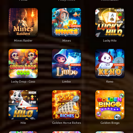
Mines Raider
Mines
Lucky Hilo
Lucky Drop - Coco
Limbo
Keno
Hilo
Golden Horse Riches
Golden Bingo