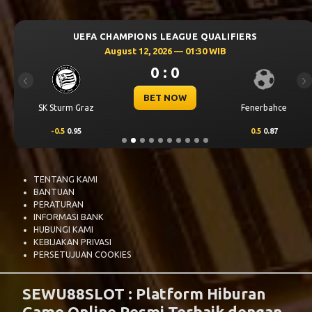
UEFA CHAMPIONS LEAGUE QUALIFIERS
August 12, 2026 — 01:30 WIB
0 : 0
Previous
Ne
BET NOW
SK Sturm Graz
Fenerbahce
-0.5
0.95
0.5
0.87
TENTANG KAMI
BANTUAN
PERATURAN
INFORMASI BANK
HUBUNGI KAMI
KEBIJAKAN PRIVASI
PERSETUJUAN COOKIES
SEWU88SLOT : Platform Hiburan
Game Online Resmi Terbaik dengan