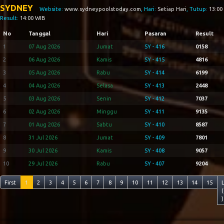
SYDNEY
Website:
www.sydneypoolstoday.com
, Hari:
Setiap Hari
, Tutup:
13:00
Result:
14:00 WIB
No
Tanggal
Hari
Pasaran
Result
1
07 Aug 2026
Jumat
SY - 416
0158
2
06 Aug 2026
Kamis
SY - 415
4816
3
05 Aug 2026
Rabu
SY - 414
6199
4
04 Aug 2026
Selasa
SY - 413
2448
5
03 Aug 2026
Senin
SY - 412
7037
6
02 Aug 2026
Minggu
SY - 411
9135
7
01 Aug 2026
Sabtu
SY - 410
8587
8
31 Jul 2026
Jumat
SY - 409
7801
9
30 Jul 2026
Kamis
SY - 408
9057
10
29 Jul 2026
Rabu
SY - 407
9204
First
1
2
3
4
5
6
7
8
9
10
11
12
13
14
15
(
)