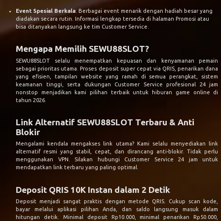
Event Spesial Berkala
: Berbagai event menarik dengan hadiah besar yang
diadakan secara rutin. Informasi lengkap tersedia di halaman Promosi atau
bisa ditanyakan langsung ke tim Customer Service.
Mengapa Memilih SEWU88SLOT?
SEWU88SLOT selalu menempatkan kepuasan dan kenyamanan pemain
sebagai prioritas utama. Proses deposit super cepat via QRIS, penarikan dana
yang efisien, tampilan website yang ramah di semua perangkat, sistem
keamanan tinggi, serta dukungan Customer Service profesional 24 jam
nonstop menjadikan kami pilihan terbaik untuk hiburan game online di
tahun 2026.
Link Alternatif SEWU88SLOT Terbaru & Anti
Blokir
Mengalami kendala mengakses link utama? Kami selalu menyediakan link
alternatif resmi yang stabil, cepat, dan dirancang anti-blokir. Tidak perlu
menggunakan VPN. Silakan hubungi Customer Service 24 jam untuk
mendapatkan link terbaru yang paling optimal.
Deposit QRIS 10K Instan dalam 2 Detik
Deposit menjadi sangat praktis dengan metode QRIS. Cukup scan kode,
bayar melalui aplikasi pilihan Anda, dan saldo langsung masuk dalam
hitungan detik. Minimal deposit Rp10.000, minimal penarikan Rp50.000,