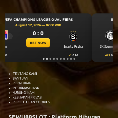
UEFA CHAMPIONS LEAGUE QUALIFIERS
August 12, 2026 — 01:30 WIB
0 : 0
Previous
Next
BET NOW
SK Sturm Graz
Fenerbahce
-0.5
0.95
0.5
0.87
TENTANG KAMI
BANTUAN
PERATURAN
INFORMASI BANK
HUBUNGI KAMI
KEBIJAKAN PRIVASI
PERSETUJUAN COOKIES
SEWU88SLOT : Platform Hiburan