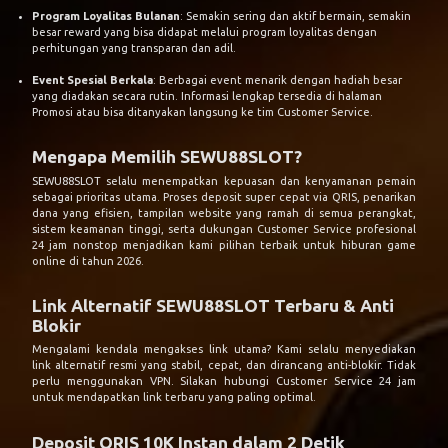
Program Loyalitas Bulanan
: Semakin sering dan aktif bermain, semakin
besar reward yang bisa didapat melalui program loyalitas dengan
perhitungan yang transparan dan adil.
Event Spesial Berkala
: Berbagai event menarik dengan hadiah besar
yang diadakan secara rutin. Informasi lengkap tersedia di halaman
Promosi atau bisa ditanyakan langsung ke tim Customer Service.
Mengapa Memilih SEWU88SLOT?
SEWU88SLOT selalu menempatkan kepuasan dan kenyamanan pemain
sebagai prioritas utama. Proses deposit super cepat via QRIS, penarikan
dana yang efisien, tampilan website yang ramah di semua perangkat,
sistem keamanan tinggi, serta dukungan Customer Service profesional
24 jam nonstop menjadikan kami pilihan terbaik untuk hiburan game
online di tahun 2026.
Link Alternatif SEWU88SLOT Terbaru & Anti
Blokir
Mengalami kendala mengakses link utama? Kami selalu menyediakan
link alternatif resmi yang stabil, cepat, dan dirancang anti-blokir. Tidak
perlu menggunakan VPN. Silakan hubungi Customer Service 24 jam
untuk mendapatkan link terbaru yang paling optimal.
Deposit QRIS 10K Instan dalam 2 Detik