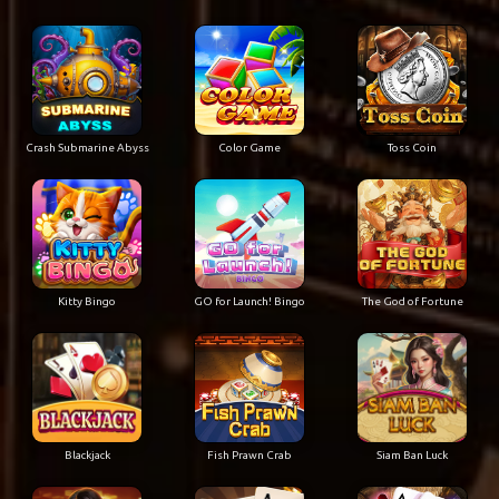
Crash Submarine Abyss
Color Game
Toss Coin
Kitty Bingo
GO for Launch! Bingo
The God of Fortune
Blackjack
Fish Prawn Crab
Siam Ban Luck