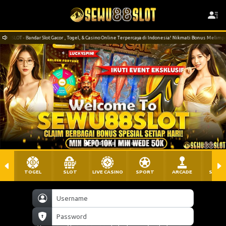
andar Slot Gacor , Togel, & Casino Online Terpercaya di Indonesia! Nikmati Bonus Melimpah Setiap Hari 
TOGEL
SLOT
LIVE CASINO
SPORT
ARCADE
SABU