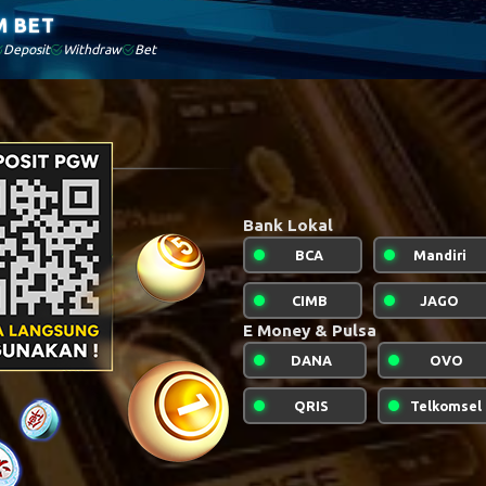
M BET
Deposit
Withdraw
Bet
Bank Lokal
BCA
Mandiri
CIMB
JAGO
E Money & Pulsa
DANA
OVO
QRIS
Telkomsel