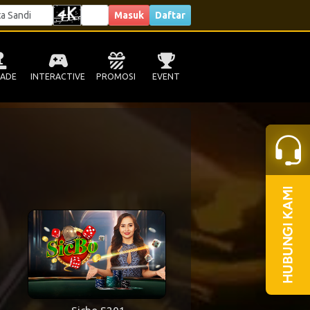
 Event Seru Setiap Hari !!
Selamat Datang di SEWU88SLOT - Bandar Slot
Masuk
Daftar
ADE
INTERACTIVE
PROMOSI
EVENT