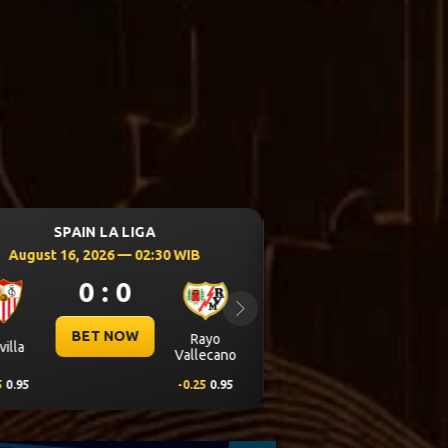
A CHAMPIONS LEAGUE QUALIFIERS
August 11, 2026 — 22:00 WIB
0 : 0
Next
BET NOW
t Almaty
Levski Sofia
(n)
0
0.76
0.00
-0.94