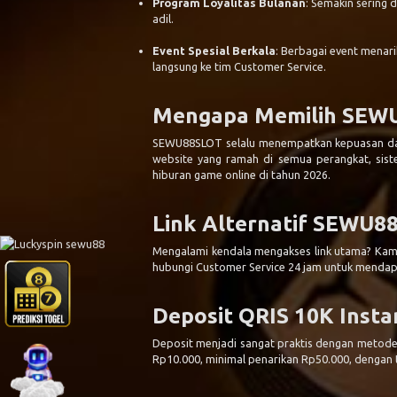
Program Loyalitas Bulanan
: Semakin sering 
adil.
Event Spesial Berkala
: Berbagai event menari
langsung ke tim Customer Service.
Mengapa Memilih SEW
SEWU88SLOT selalu menempatkan kepuasan dan k
website yang ramah di semua perangkat, sist
hiburan game online di tahun 2026.
Link Alternatif SEWU88
Mengalami kendala mengakses link utama? Kami s
hubungi Customer Service 24 jam untuk mendapat
Deposit QRIS 10K Insta
Deposit menjadi sangat praktis dengan metode Q
Rp10.000, minimal penarikan Rp50.000, dengan 