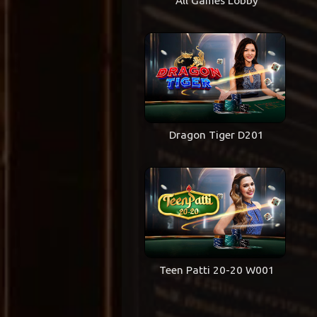
All Games Lobby
Dragon Tiger D201
Teen Patti 20-20 W001