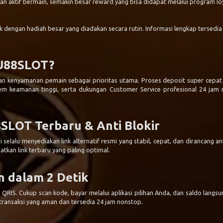
dan aktif bermain, semakin besar reward yang bisa didapat melalui program l
k dengan hadiah besar yang diadakan secara rutin. Informasi lengkap tersedi
U88SLOT?
enyamanan pemain sebagai prioritas utama. Proses deposit super cepat vi
em keamanan tinggi, serta dukungan Customer Service profesional 24 jam n
SLOT Terbaru & Anti Blokir
elalu menyediakan link alternatif resmi yang stabil, cepat, dan dirancang an
kan link terbaru yang paling optimal.
n dalam 2 Detik
RIS. Cukup scan kode, bayar melalui aplikasi pilihan Anda, dan saldo langs
transaksi yang aman dan tersedia 24 jam nonstop.