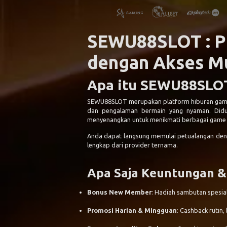
SEWU88SLOT : Pl
dengan Akses M
Apa itu SEWU88SLO
SEWU88SLOT merupakan platform hiburan game o
dan pengalaman bermain yang nyaman. Diduk
menyenangkan untuk menikmati berbagai game 
Anda dapat langsung memulai petualangan denga
lengkap dari provider ternama.
Apa Saja Keuntungan 
Bonus New Member
: Hadiah sambutan spesia
Promosi Harian & Mingguan
: Cashback rutin