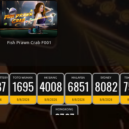
Fish Prawn Crab F001
TTERY
TOTO WUHAN
HK SIANG
MALAYSIA
SYDNEY
TS
87
1695
4008
6851
8082
7
26
9/8/2026
9/8/2026
8/8/2026
9/8/2026
8
HONGKONG
2797