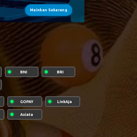
Mainkan Sekarang
BNI
BRI
GOPAY
LinkAja
Axiata