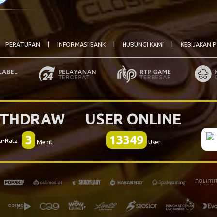
PERATURAN
|
INFORMASI BANK
|
HUBUNGI KAMI
|
KEBIJAKAN P
ITHDRAW
USER ONLINE
3
13349
a-Rata
Menit
User