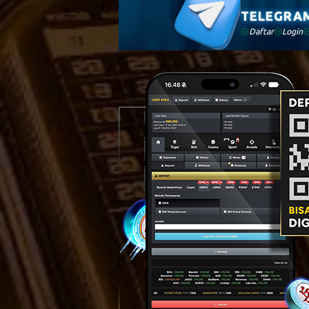
TELEGRA
Daftar
Login